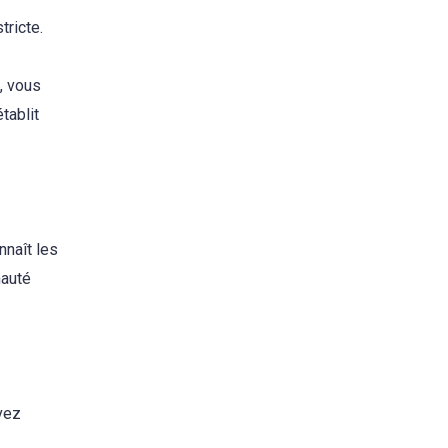
tricte.
e, vous
tablit
nnaît les
nauté
vez