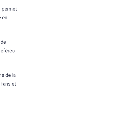
s permet
e en
 de
préférés
ns de la
 fans et