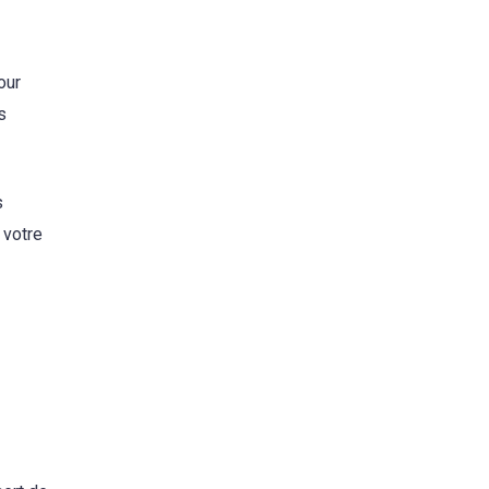
our
s
s
 votre