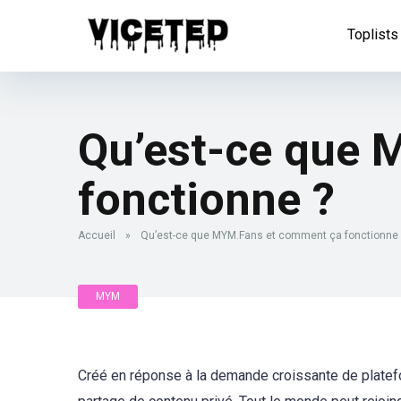
Toplists
Qu’est-ce que 
fonctionne ?
Accueil
»
Qu’est-ce que MYM.Fans et comment ça fonctionne 
MYM
Créé en réponse à la demande croissante de platef