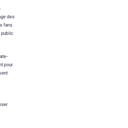
s
sage des
s fans.
 public
late-
nt pour
vent
iser