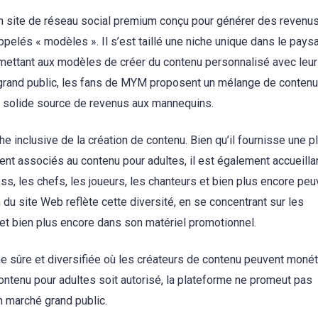
n site de réseau social premium conçu pour générer des revenu
ppelés « modèles ». Il s’est taillé une niche unique dans le pay
mettant aux modèles de créer du contenu personnalisé avec leur
grand public, les fans de MYM proposent un mélange de contenu
une solide source de revenus aux mannequins.
 inclusive de la création de contenu. Bien qu’il fournisse une p
t associés au contenu pour adultes, il est également accueilla
ss, les chefs, les joueurs, les chanteurs et bien plus encore peu
du site Web reflète cette diversité, en se concentrant sur les
 et bien plus encore dans son matériel promotionnel.
e sûre et diversifiée où les créateurs de contenu peuvent monét
ontenu pour adultes soit autorisé, la plateforme ne promeut pas
n marché grand public.